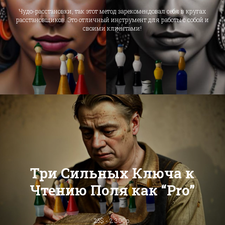
Чудо-расстановки, так этот метод зарекомендовал себя в кругах
расстановщиков. Это отличный инструмент для работы с собой и
своими клиентами!
Три Сильных Ключа к
Чтению Поля как “Pro”
25$ - 2 300р.