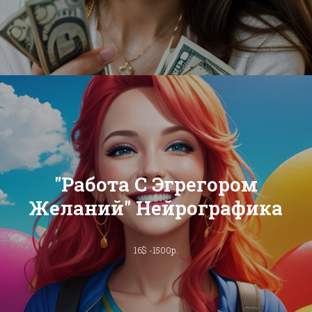
"Работа С Эгрегором
Желаний" Нейрографика
16$ -1500р.