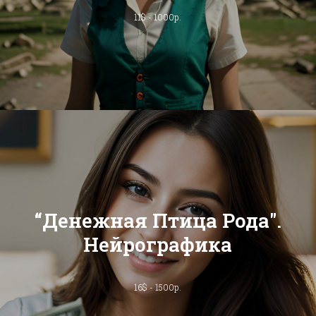
11$ - 1000р.
“Денежная Птица Рода".
Нейрографика
16$ - 1500р.