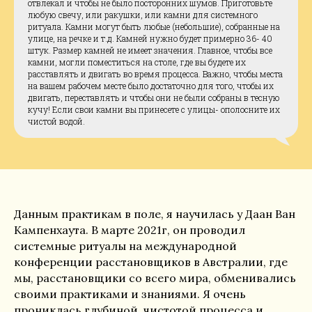
отвлекал и чтобы не было посторонних шумов. Приготовьте
любую свечу, или ракушки, или камни для системного
ритуала. Камни могут быть любые (небольшие), собранные на
улице, на речке и т.д. Камней нужно будет примерно 36- 40
штук. Размер камней не имеет значения. Главное, чтобы все
камни, могли поместиться на столе, где вы будете их
расставлять и двигать во время процесса. Важно, чтобы места
на вашем рабочем месте было достаточно для того, чтобы их
двигать, переставлять и чтобы они не были собраны в тесную
кучу! Если свои камни вы принесете с улицы- ополосните их
чистой водой.
Данным практикам в поле, я научилась у Даан Ван
Кампенхаута. В марте 2021г, он проводил
системные ритуалы на международной
конференции расстановщиков в Австралии, где
мы, расстановщики со всего мира, обменивались
своими практиками и знаниями. Я очень
прониклась глубиной, чистотой процесса и