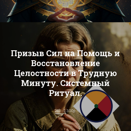
Призыв Сил на Помощь и
Восстановление
Целостности в Трудную
Минуту. Системный
Ритуал.
25$ - 2 300р.