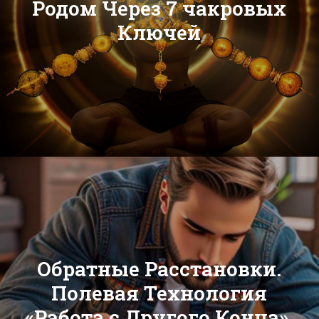
Родом Через 7 чакровых
Ключей
Обратные Расстановки.
Полевая Технология
«Работа с Другого Конца».