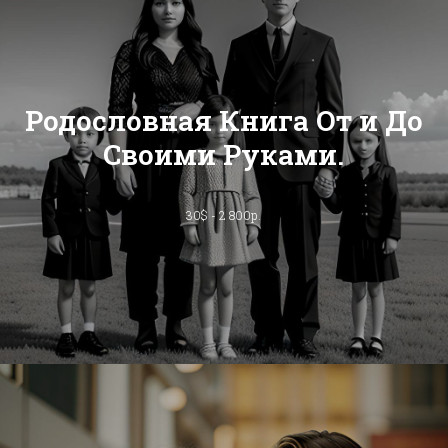
Родословная Книга От и До
Своими Руками.
30$ - 2 800р.