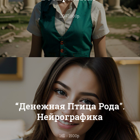
11$ - 1000р.
“Денежная Птица Рода".
Нейрографика
16$ - 1500р.