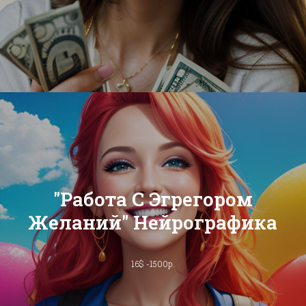
"Работа С Эгрегором
Желаний" Нейрографика
16$ -1500р.