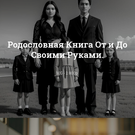
Родословная Книга От и До
Своими Руками.
30$ - 2 800р.