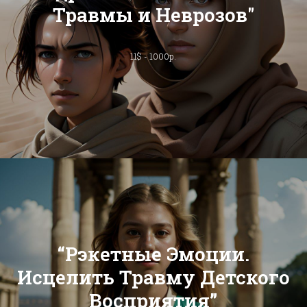
Травмы и Неврозов"
11$ - 1000р.
“Рэкетные Эмоции.
Исцелить Травму Детского
Восприятия”