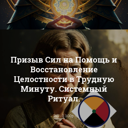
Призыв Сил на Помощь и
Восстановление
Целостности в Трудную
Минуту. Системный
Ритуал.
25$ - 2 300р.