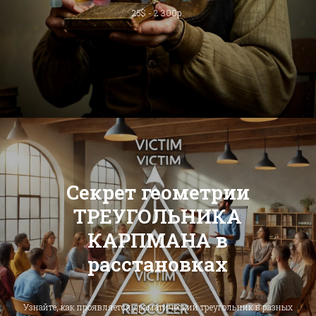
25$ - 2 300р.
Секрет геометрии
ТРЕУГОЛЬНИКА
КАРПМАНА в
расстановках
Узнайте, как проявляется драматический треугольник в разных