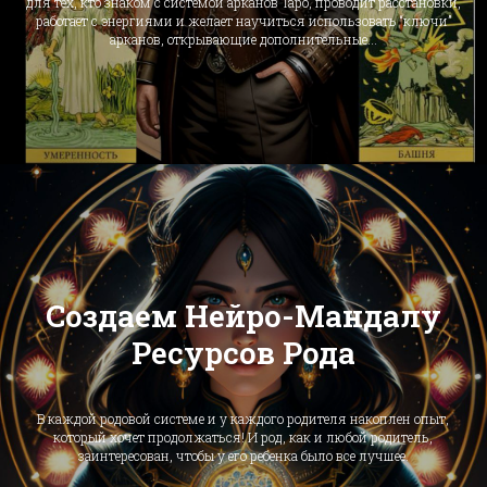
для тех, кто знаком с системой арканов Таро, проводит расстановки,
работает с энергиями и желает научиться использовать “ключи”
арканов, открывающие дополнительные...
Создаем Нейро-Мандалу
Ресурсов Рода
В каждой родовой системе и у каждого родителя накоплен опыт,
который хочет продолжаться! И род, как и любой родитель,
заинтересован, чтобы у его ребенка было все лучшее.